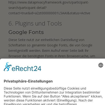
https://www.dataprivacyframework.gov/s/participant-
search/participant-detail?
contact=true&id=a2zt000000001L5AAI&status=Active
6. Plugins und Tools
Google Fonts
Diese Seite nutzt zur einheitlichen Darstellung von
Schriftarten so genannte Google Fonts, die von Google
bereitgestellt werden. Beim Aufruf einer Seite lädt Ihr
Browser die benötigten Fonts in ihren Browsercache, um
Texte und Schriftarten korrekt anzuzeigen.
Zu diesem Zweck muss der von Ihnen verwendete
Browser Verbindung zu den Servern von Google
aufnehmen. Hierdurch erlangt Google Kenntnis darüber,
dass über Ihre IP-Adresse diese Website aufgerufen
wurde. Die Nutzung von Google Fonts erfolgt auf
Grundlage von Art. 6 Abs. 1 lit. f DSGVO. Der
Websitebetreiber hat ein berechtigtes Interesse an der